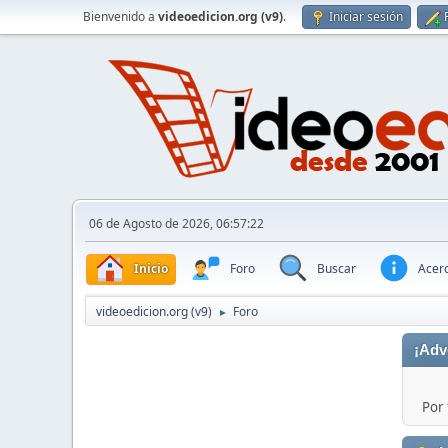
Bienvenido a
videoedicion.org (v9)
.
Iniciar sesión
06 de Agosto de 2026, 06:57:22
Inicio
Foro
Buscar
Acerc
videoedicion.org (v9)
Foro
►
¡Adv
Por 