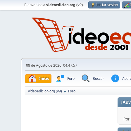
Bienvenido a
videoedicion.org (v9)
.
Iniciar sesión
08 de Agosto de 2026, 04:47:57
Inicio
Foro
Buscar
Acerc
videoedicion.org (v9)
Foro
►
¡Adv
Por 