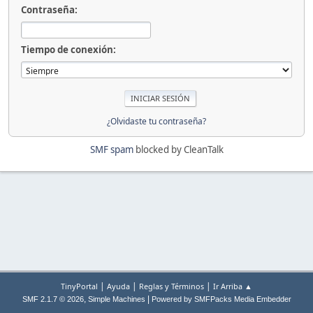
Contraseña:
Tiempo de conexión:
¿Olvidaste tu contraseña?
SMF spam
blocked by CleanTalk
|
|
|
TinyPortal
Ayuda
Reglas y Términos
Ir Arriba ▲
,
|
SMF 2.1.7 © 2026
Simple Machines
Powered by SMFPacks Media Embedder