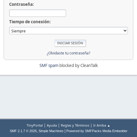
Contraseña:
Tiempo de conexión:
¿Olvidaste tu contraseña?
SMF spam
blocked by CleanTalk
|
|
|
TinyPortal
Ayuda
Reglas y Términos
Ir Arriba ▲
,
|
SMF 2.1.7 © 2026
Simple Machines
Powered by SMFPacks Media Embedder