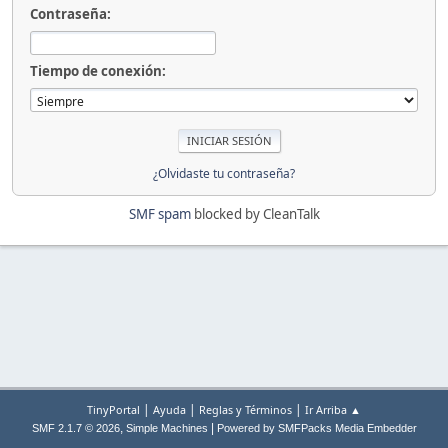
Contraseña:
Tiempo de conexión:
¿Olvidaste tu contraseña?
SMF spam
blocked by CleanTalk
|
|
|
TinyPortal
Ayuda
Reglas y Términos
Ir Arriba ▲
,
|
SMF 2.1.7 © 2026
Simple Machines
Powered by SMFPacks Media Embedder