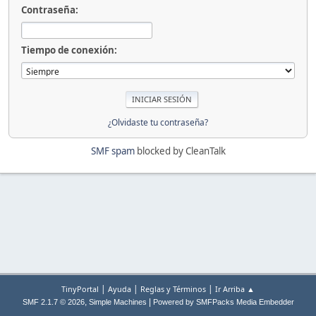
Contraseña:
Tiempo de conexión:
¿Olvidaste tu contraseña?
SMF spam
blocked by CleanTalk
|
|
|
TinyPortal
Ayuda
Reglas y Términos
Ir Arriba ▲
,
|
SMF 2.1.7 © 2026
Simple Machines
Powered by SMFPacks Media Embedder