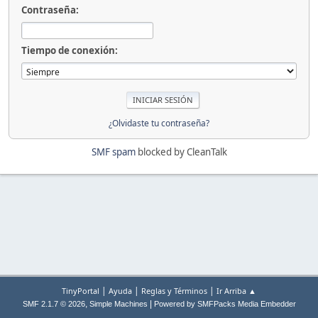
Contraseña:
Tiempo de conexión:
¿Olvidaste tu contraseña?
SMF spam
blocked by CleanTalk
|
|
|
TinyPortal
Ayuda
Reglas y Términos
Ir Arriba ▲
,
|
SMF 2.1.7 © 2026
Simple Machines
Powered by SMFPacks Media Embedder