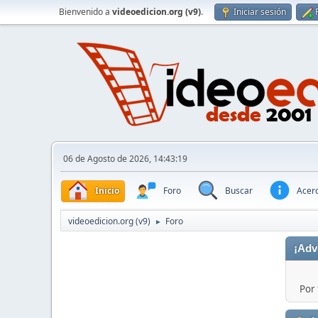
Bienvenido a
videoedicion.org (v9)
.
Iniciar sesión
06 de Agosto de 2026, 14:43:19
Inicio
Foro
Buscar
Acerc
videoedicion.org (v9)
Foro
►
¡Adv
Por 