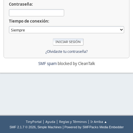
Contraseña:
Tiempo de conexión:
¿Olvidaste tu contraseña?
SMF spam
blocked by CleanTalk
|
|
|
TinyPortal
Ayuda
Reglas y Términos
Ir Arriba ▲
,
|
SMF 2.1.7 © 2026
Simple Machines
Powered by SMFPacks Media Embedder