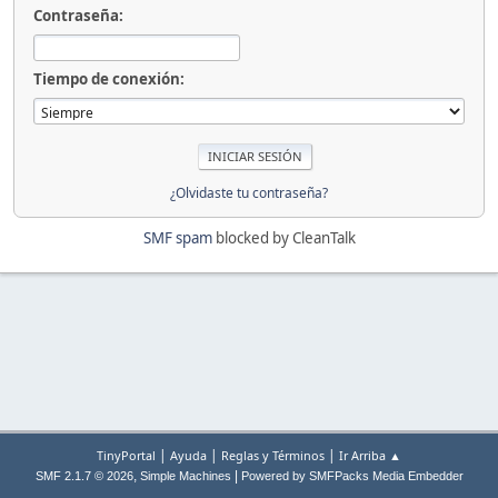
Contraseña:
Tiempo de conexión:
¿Olvidaste tu contraseña?
SMF spam
blocked by CleanTalk
|
|
|
TinyPortal
Ayuda
Reglas y Términos
Ir Arriba ▲
,
|
SMF 2.1.7 © 2026
Simple Machines
Powered by SMFPacks Media Embedder