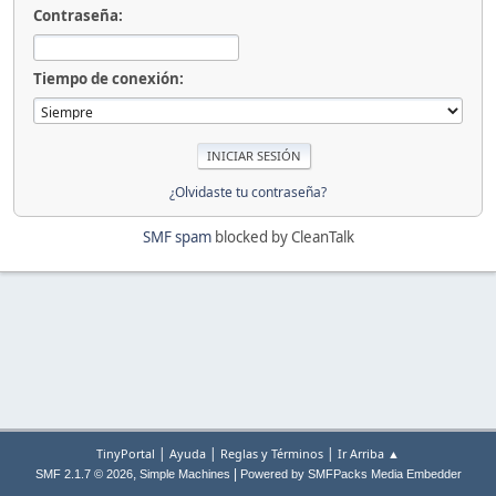
Contraseña:
Tiempo de conexión:
¿Olvidaste tu contraseña?
SMF spam
blocked by CleanTalk
|
|
|
TinyPortal
Ayuda
Reglas y Términos
Ir Arriba ▲
,
|
SMF 2.1.7 © 2026
Simple Machines
Powered by SMFPacks Media Embedder