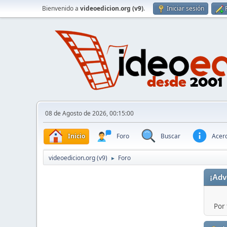
Bienvenido a
videoedicion.org (v9)
.
Iniciar sesión
08 de Agosto de 2026, 00:15:00
Inicio
Foro
Buscar
Acerc
videoedicion.org (v9)
Foro
►
¡Adv
Por 