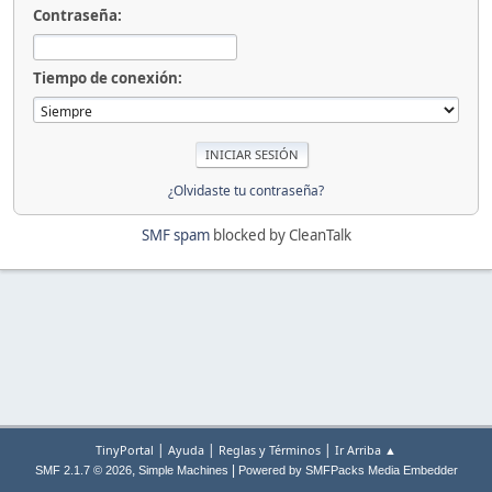
Contraseña:
Tiempo de conexión:
¿Olvidaste tu contraseña?
SMF spam
blocked by CleanTalk
|
|
|
TinyPortal
Ayuda
Reglas y Términos
Ir Arriba ▲
,
|
SMF 2.1.7 © 2026
Simple Machines
Powered by SMFPacks Media Embedder