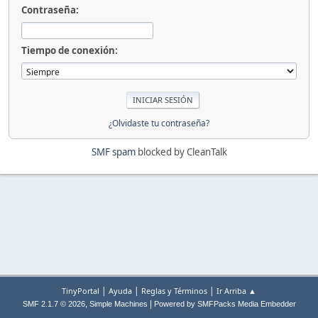
Contraseña:
Tiempo de conexión:
¿Olvidaste tu contraseña?
SMF spam
blocked by CleanTalk
|
|
|
TinyPortal
Ayuda
Reglas y Términos
Ir Arriba ▲
,
|
SMF 2.1.7 © 2026
Simple Machines
Powered by SMFPacks Media Embedder