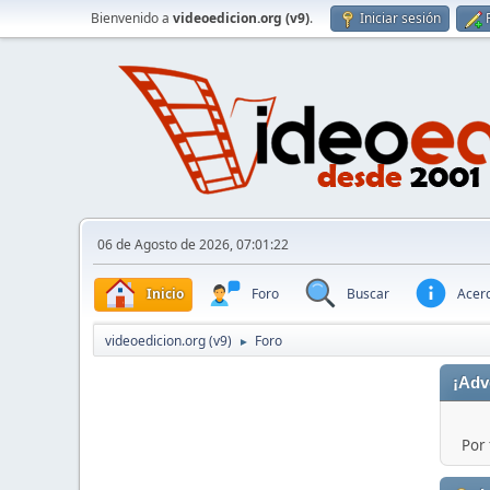
Bienvenido a
videoedicion.org (v9)
.
Iniciar sesión
06 de Agosto de 2026, 07:01:22
Inicio
Foro
Buscar
Acerc
videoedicion.org (v9)
Foro
►
¡Adv
Por 