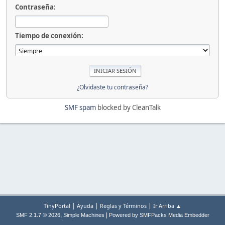
Contraseña:
Tiempo de conexión:
¿Olvidaste tu contraseña?
SMF spam
blocked by CleanTalk
|
|
|
TinyPortal
Ayuda
Reglas y Términos
Ir Arriba ▲
,
|
SMF 2.1.7 © 2026
Simple Machines
Powered by SMFPacks Media Embedder