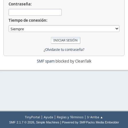
Contraseña:
Tiempo de conexión:
¿Olvidaste tu contraseña?
SMF spam
blocked by CleanTalk
|
|
|
TinyPortal
Ayuda
Reglas y Términos
Ir Arriba ▲
,
|
SMF 2.1.7 © 2026
Simple Machines
Powered by SMFPacks Media Embedder