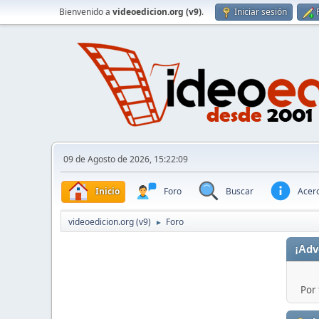
Bienvenido a
videoedicion.org (v9)
.
Iniciar sesión
09 de Agosto de 2026, 15:22:09
Inicio
Foro
Buscar
Acerc
videoedicion.org (v9)
Foro
►
¡Adv
Por 