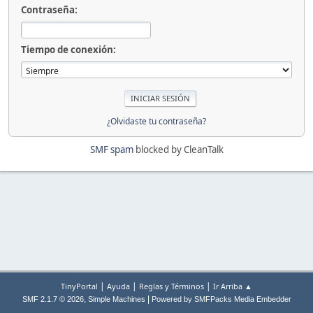
Contraseña:
Tiempo de conexión:
¿Olvidaste tu contraseña?
SMF spam
blocked by CleanTalk
|
|
|
TinyPortal
Ayuda
Reglas y Términos
Ir Arriba ▲
,
|
SMF 2.1.7 © 2026
Simple Machines
Powered by SMFPacks Media Embedder