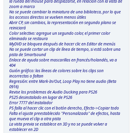
la rueda del mouse para desplazarse, en relación con la vista de
zoom a marco
No se puede cambiar la miniatura de una biblioteca, por lo que
los accesos directos se vuelven menos útiles
Abrir CP, sin cambios, la representación en segundo plano se
reiniciará
Color selectivo: agregue un segundo color, el primer color
eliminado se restaura
MyDVD se bloquea después de hacer clic en Editor de menús
No se puede cortar un clip de línea de tiempo, si está sobre una
pista de Smartsound
Enlace de ayuda sobre mascarillas en francés/holandés, va a
404
Guión gráfico: las líneas de colores sobre los clips son
incorrectas o faltan
Regresión: entre Mark-In/Out, Loop Play no tiene audio (Beta
0916)
Revise los problemas de Audio Ducking para PS26
PS25 desinstalado en lugar de PS26
Error 7777 del instalador
PS falla al hacer clic con el botón derecho, Efecto->Copiar todo
Falta el ajuste preestablecido "Personalizado" de efectos, hasta
que mueva el clip a otra pista
La vista previa se establece en 3D y no se puede volver a
establecer en 2D