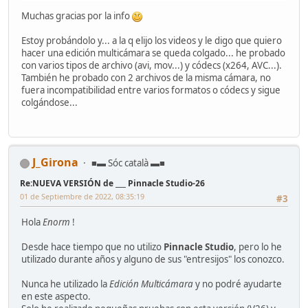
Muchas gracias por la info
Estoy probándolo y... a la q elijo los videos y le digo que quiero
hacer una edición multicámara se queda colgado... he probado
con varios tipos de archivo (avi, mov...) y códecs (x264, AVC...).
También he probado con 2 archivos de la misma cámara, no
fuera incompatibilidad entre varios formatos o códecs y sigue
colgándose...
J_Girona
■▬ Sóc català ▬■
Re:NUEVA VERSIÓN de ___ Pinnacle Studio-26
01 de Septiembre de 2022, 08:35:19
#3
Hola
Enorm
!
Desde hace tiempo que no utilizo
Pinnacle Studio
, pero lo he
utilizado durante años y alguno de sus "entresijos" los conozco.
Nunca he utilizado la
Edición Multicámara
y no podré ayudarte
en este aspecto.