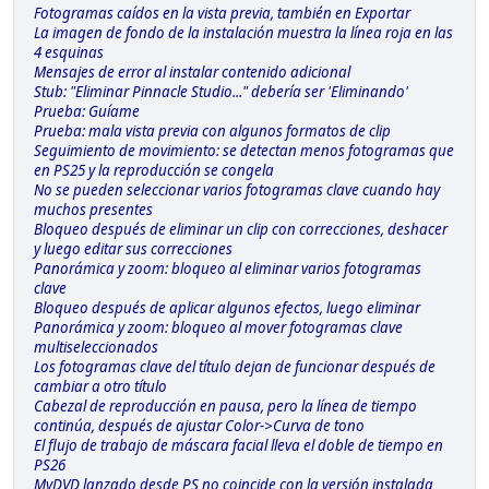
Fotogramas caídos en la vista previa, también en Exportar
La imagen de fondo de la instalación muestra la línea roja en las
4 esquinas
Mensajes de error al instalar contenido adicional
Stub: "Eliminar Pinnacle Studio..." debería ser 'Eliminando'
Prueba: Guíame
Prueba: mala vista previa con algunos formatos de clip
Seguimiento de movimiento: se detectan menos fotogramas que
en PS25 y la reproducción se congela
No se pueden seleccionar varios fotogramas clave cuando hay
muchos presentes
Bloqueo después de eliminar un clip con correcciones, deshacer
y luego editar sus correcciones
Panorámica y zoom: bloqueo al eliminar varios fotogramas
clave
Bloqueo después de aplicar algunos efectos, luego eliminar
Panorámica y zoom: bloqueo al mover fotogramas clave
multiseleccionados
Los fotogramas clave del título dejan de funcionar después de
cambiar a otro título
Cabezal de reproducción en pausa, pero la línea de tiempo
continúa, después de ajustar Color->Curva de tono
El flujo de trabajo de máscara facial lleva el doble de tiempo en
PS26
MyDVD lanzado desde PS no coincide con la versión instalada