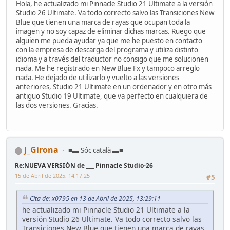
Hola, he actualizado mi Pinnacle Studio 21 Ultimate a la versión
Studio 26 Ultimate. Va todo correcto salvo las Transiciones New
Blue que tienen una marca de rayas que ocupan toda la
imagen y no soy capaz de eliminar dichas marcas. Ruego que
alguien me pueda ayudar ya que me he puesto en contacto
con la empresa de descarga del programa y utiliza distinto
idioma y a través del traductor no consigo que me solucionen
nada. Me he registrado en New Blue Fx y tampoco arreglo
nada. He dejado de utilizarlo y vuelto a las versiones
anteriores, Studio 21 Ultimate en un ordenador y en otro más
antiguo Studio 19 Ultimate, que va perfecto en cualquiera de
las dos versiones. Gracias.
J_Girona
■▬ Sóc català ▬■
Re:NUEVA VERSIÓN de ___ Pinnacle Studio-26
15 de Abril de 2025, 14:17:25
#5
Cita de: x0795 en 13 de Abril de 2025, 13:29:11
he actualizado mi Pinnacle Studio 21 Ultimate a la
versión Studio 26 Ultimate. Va todo correcto salvo las
Transiciones New Blue que tienen una marca de rayas