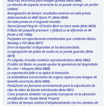
Vista P&Z incorrecta para imagen grande (Beta 0840)
La relación de aspecto incorrecta no se puede corregir sin perder
calidad
Reasignación de tiempo: resultados inversos en vista previa
distorsionada en AMD Ryzen PC (Beta 0844)
Sin vista previa en el segundo monitor
StereoSpread Plug-In->El botón Abrir no hace nada (Beta 0859)
El título del paquete premium 1 (fútbol) se ve diferente en 4K
frente a HD 1080p
Parpadeo en exportaciones entrelazadas que contienen títulos,
Montaje o PiP (Beta 0877)
Error al importar: el dispositivo se ha desconectado.
La agrupación de pistas de audio no se puede guardar (Beta
0879)
PS colgada, el audio continúa reproduciéndose (Beta 0882)
El editor de títulos no puede ajustar la apariencia del degradado
de color + bloqueo (Beta 0888)
La exportación falla si se aplica la transición.
La instantánea (correcciones de origen) captura una imagen de
tamaño incorrecto (Beta 0896)
Pan&Zoom no funciona correctamente para la exportación de
clips de vídeo de fuente entrelazada (Beta 0901)
Crear proyecto anidado' no guarda el proyecto en la ubicación
modificada de 'Studio Movie Projects'
La línea de tiempo rastrea el desplazamiento con los cambios de