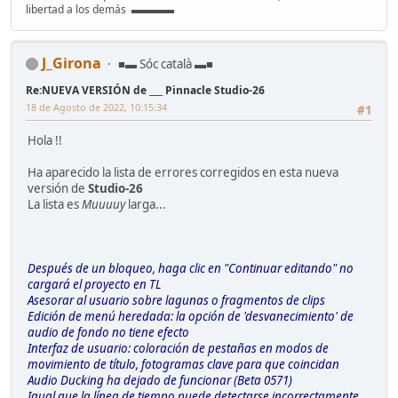
libertad a los demás ▬▬▬▬
J_Girona
■▬ Sóc català ▬■
Re:NUEVA VERSIÓN de ___ Pinnacle Studio-26
18 de Agosto de 2022, 10:15:34
#1
Hola !!
Ha aparecido la lista de errores corregidos en esta nueva
versión de
Studio-26
La lista es
Muuuuy
larga...
Después de un bloqueo, haga clic en "Continuar editando" no
cargará el proyecto en TL
Asesorar al usuario sobre lagunas o fragmentos de clips
Edición de menú heredada: la opción de 'desvanecimiento' de
audio de fondo no tiene efecto
Interfaz de usuario: coloración de pestañas en modos de
movimiento de título, fotogramas clave para que coincidan
Audio Ducking ha dejado de funcionar (Beta 0571)
Igual que la línea de tiempo puede detectarse incorrectamente,