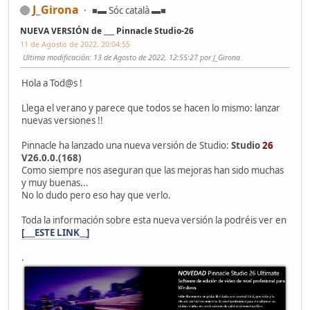
J_Girona
■▬ Sóc català ▬■
NUEVA VERSIÓN de ___ Pinnacle Studio-26
11 de Agosto de 2022, 20:04:55
Ultima modificación
: 13 de Agosto de 2022, 12:55:27 por J_Girona
Hola a Tod@s !
Llega el verano y parece que todos se hacen lo mismo: lanzar
nuevas versiones !!
Pinnacle ha lanzado una nueva versión de Studio:
Studio
26
V26.0.0.(168)
Como siempre nos aseguran que las mejoras han sido muchas
y muy buenas...
No lo dudo pero eso hay que verlo.
Toda la información sobre esta nueva versión la podréis ver en
[___ESTE LINK__]
.