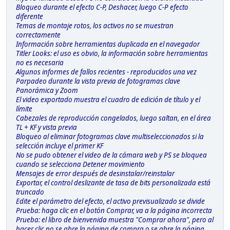
Bloqueo durante el efecto C-P, Deshacer, luego C-P efecto
diferente
Temas de montaje rotos, los activos no se muestran
correctamente
Información sobre herramientas duplicada en el navegador
Titler Looks: el uso es obvio, la información sobre herramientas
no es necesaria
Algunos informes de fallos recientes - reproducidos una vez
Parpadeo durante la vista previa de fotogramas clave
Panorámica y Zoom
El video exportado muestra el cuadro de edición de título y el
límite
Cabezales de reproducción congelados, luego saltan, en el área
TL + KF y vista previa
Bloqueo al eliminar fotogramas clave multiseleccionados si la
selección incluye el primer KF
No se pudo obtener el video de la cámara web y PS se bloquea
cuando se selecciona Detener movimiento
Mensajes de error después de desinstalar/reinstalar
Exportar, el control deslizante de tasa de bits personalizada está
truncado
Edite el parámetro del efecto, el activo previsualizado se divide
Prueba: haga clic en el botón Comprar, va a la página incorrecta
Prueba: el libro de bienvenida muestra "Comprar ahora", pero al
hacer clic no se abre la página de compra o se abre la página