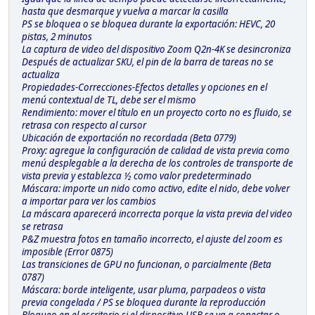
hasta que desmarque y vuelva a marcar la casilla
PS se bloquea o se bloquea durante la exportación: HEVC, 20
pistas, 2 minutos
La captura de video del dispositivo Zoom Q2n-4K se desincroniza
Después de actualizar SKU, el pin de la barra de tareas no se
actualiza
Propiedades-Correcciones-Efectos detalles y opciones en el
menú contextual de TL, debe ser el mismo
Rendimiento: mover el título en un proyecto corto no es fluido, se
retrasa con respecto al cursor
Ubicación de exportación no recordada (Beta 0779)
Proxy: agregue la configuración de calidad de vista previa como
menú desplegable a la derecha de los controles de transporte de
vista previa y establezca ½ como valor predeterminado
Máscara: importe un nido como activo, edite el nido, debe volver
a importar para ver los cambios
La máscara aparecerá incorrecta porque la vista previa del video
se retrasa
P&Z muestra fotos en tamaño incorrecto, el ajuste del zoom es
imposible (Error 0875)
Las transiciones de GPU no funcionan, o parcialmente (Beta
0787)
Máscara: borde inteligente, usar pluma, parpadeos o vista
previa congelada / PS se bloquea durante la reproducción