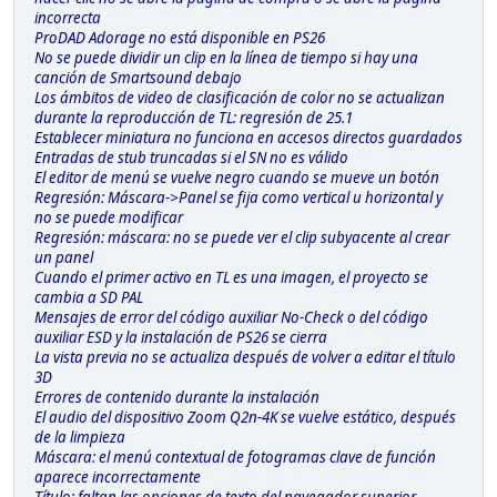
incorrecta
ProDAD Adorage no está disponible en PS26
No se puede dividir un clip en la línea de tiempo si hay una
canción de Smartsound debajo
Los ámbitos de video de clasificación de color no se actualizan
durante la reproducción de TL: regresión de 25.1
Establecer miniatura no funciona en accesos directos guardados
Entradas de stub truncadas si el SN no es válido
El editor de menú se vuelve negro cuando se mueve un botón
Regresión: Máscara->Panel se fija como vertical u horizontal y
no se puede modificar
Regresión: máscara: no se puede ver el clip subyacente al crear
un panel
Cuando el primer activo en TL es una imagen, el proyecto se
cambia a SD PAL
Mensajes de error del código auxiliar No-Check o del código
auxiliar ESD y la instalación de PS26 se cierra
La vista previa no se actualiza después de volver a editar el título
3D
Errores de contenido durante la instalación
El audio del dispositivo Zoom Q2n-4K se vuelve estático, después
de la limpieza
Máscara: el menú contextual de fotogramas clave de función
aparece incorrectamente