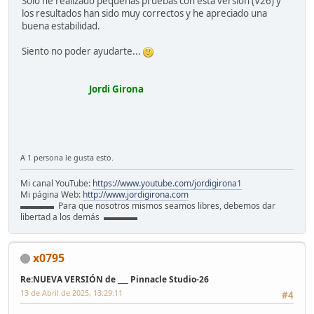
Solo he realizado pequeñas pruebas con esta versión (V26) y
los resultados han sido muy correctos y he apreciado una
buena estabilidad.
Siento no poder ayudarte...
Jordi Girona
A 1 persona le gusta esto.
Mi canal YouTube:
https://www.youtube.com/jordigirona1
Mi página Web:
http://www.jordigirona.com
▬▬▬▬ Para que nosotros mismos seamos libres, debemos dar
libertad a los demás ▬▬▬▬
x0795
Re:NUEVA VERSIÓN de ___ Pinnacle Studio-26
13 de Abril de 2025, 13:29:11
#4