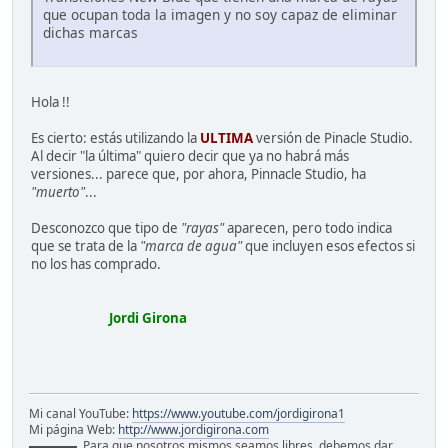
que ocupan toda la imagen y no soy capaz de eliminar
dichas marcas
Hola !!
Es cierto: estás utilizando la
ULTIMA
versión de Pinacle Studio.
Al decir "la última" quiero decir que ya no habrá más
versiones... parece que, por ahora, Pinnacle Studio, ha
"muerto"
...
Desconozco que tipo de
"rayas"
aparecen, pero todo indica
que se trata de la
"marca de agua"
que incluyen esos efectos si
no los has comprado.
Jordi Girona
Mi canal YouTube:
https://www.youtube.com/jordigirona1
Mi página Web:
http://www.jordigirona.com
▬▬▬▬ Para que nosotros mismos seamos libres, debemos dar