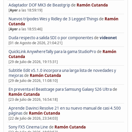
Adaptador DOF MK3 de Beastgrip
de
Ramón Cutanda
[
Ayer
a las 18:59:19]
Nuevos trípodes Wes y Ridley de 3 Legged Things
de
Ramón
Cutanda
[
Ayer
a las 18:55:46]
Duda respecto a salida SDI o por componentes
de
videonet
[01 de Agosto de 2026, 21:04:21]
QuickLink AnywhereTally para la gama StudioPro
de
Ramón
Cutanda
[29 de Julio de 2026, 19:15:31]
Subtitle Edit v5.1.0 incorpora una larga lista de novedades y
mejoras
de
Ramón Cutanda
[29 de Julio de 2026, 11:08:10]
En preventa el Beastcage para Samsung Galaxy S26 Ultra
de
Ramón Cutanda
[23 de Julio de 2026, 16:54:18]
Aprende Davinci Resolve 21 en su nuevo manual de casi 4.500
páginas
de
Ramón Cutanda
[22 de Julio de 2026, 23:34:03]
Sony FX5 Cinema Line
de
Ramón Cutanda