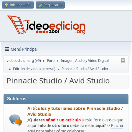
Iniciar sesión
Registrarse
Menú Principal
videoedicion.org (v9)
Foro
Imagen, Audio y Vídeo Digital
►
►
Edición de vídeo (general)
Pinnacle Studio / Avid Studio
►
►
Pinnacle Studio / Avid Studio
Subforos
Artículos y tutoriales sobre Pinnacle Studio /
Avid Studio
¿
Quieres
añadir un artículo
a este foro o crees que
algún
hilo
de
otro foro
debería estar
aquí
? ->
Pincha
aquí
para saber cómo colaborar.