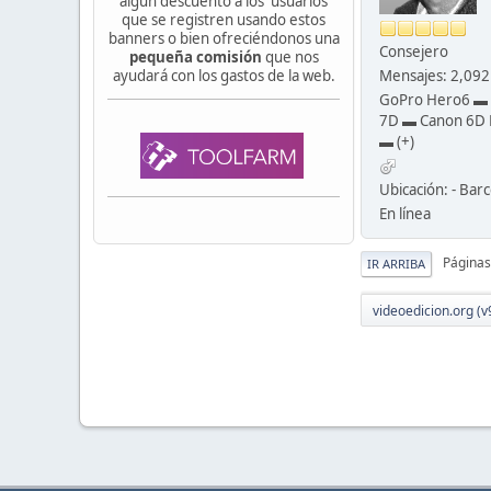
algún descuento a los usuarios
que se registren usando estos
banners o bien ofreciéndonos una
Consejero
pequeña comisión
que nos
ayudará con los gastos de la web.
Mensajes: 2,092
GoPro Hero6 ▬
7D ▬ Canon 6D 
▬ (+)
Ubicación: - Barc
En línea
Páginas
IR ARRIBA
videoedicion.org (v