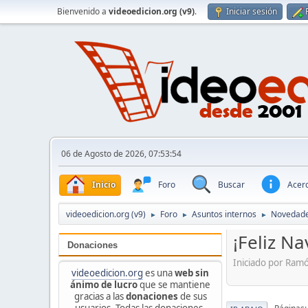
Bienvenido a
videoedicion.org (v9)
.
Iniciar sesión
06 de Agosto de 2026, 07:53:54
Inicio
Foro
Buscar
Acerc
videoedicion.org (v9)
Foro
Asuntos internos
Novedade
►
►
►
¡Feliz N
Donaciones
Iniciado por Ram
videoedicion.org
es una
web sin
ánimo de lucro
que se mantiene
gracias a las
donaciones
de sus
usuarios. Todas las donaciones,