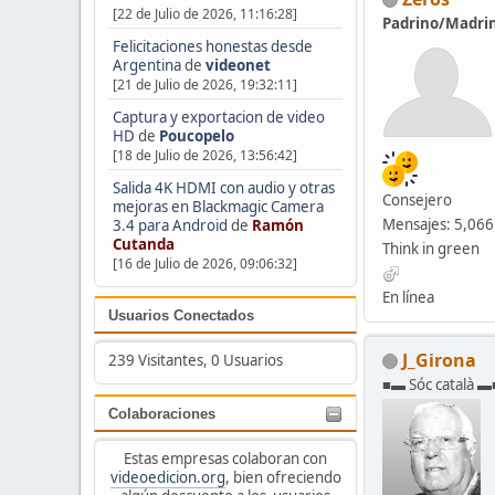
[22 de Julio de 2026, 11:16:28]
Padrino/Madri
Felicitaciones honestas desde
Argentina
de
videonet
[21 de Julio de 2026, 19:32:11]
Captura y exportacion de video
HD
de
Poucopelo
[18 de Julio de 2026, 13:56:42]
Salida 4K HDMI con audio y otras
Consejero
mejoras en Blackmagic Camera
Mensajes: 5,066
3.4 para Android
de
Ramón
Cutanda
Think in green
[16 de Julio de 2026, 09:06:32]
En línea
Usuarios Conectados
J_Girona
239 Visitantes, 0 Usuarios
■▬ Sóc català ▬
Colaboraciones
Estas empresas colaboran con
videoedicion.org
, bien ofreciendo