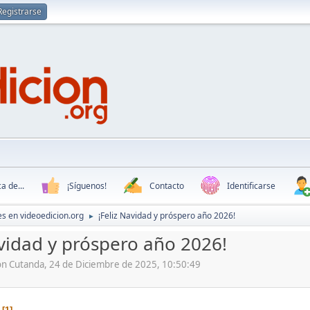
Registrarse
a de...
¡Síguenos!
Contacto
Identificarse
s en videoedicion.org
¡Feliz Navidad y próspero año 2026!
►
avidad y próspero año 2026!
ón Cutanda, 24 de Diciembre de 2025, 10:50:49