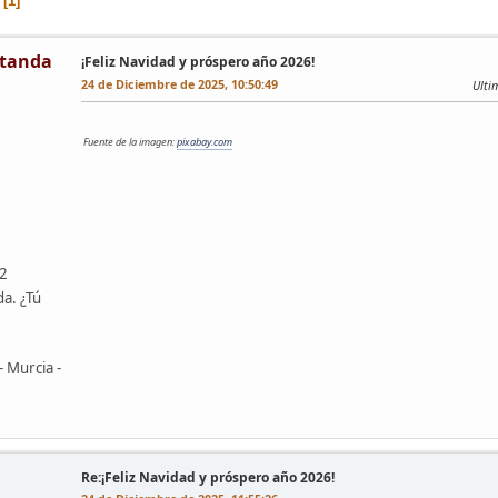
1
tanda
¡Feliz Navidad y próspero año 2026!
24 de Diciembre de 2025, 10:50:49
Ulti
Fuente de la imagen:
pixabay.com
42
da. ¿Tú
- Murcia -
Re:¡Feliz Navidad y próspero año 2026!