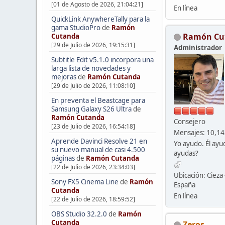
[01 de Agosto de 2026, 21:04:21]
En línea
QuickLink AnywhereTally para la
gama StudioPro
de
Ramón
Ramón Cu
Cutanda
[29 de Julio de 2026, 19:15:31]
Administrador
Subtitle Edit v5.1.0 incorpora una
larga lista de novedades y
mejoras
de
Ramón Cutanda
[29 de Julio de 2026, 11:08:10]
En preventa el Beastcage para
Samsung Galaxy S26 Ultra
de
Ramón Cutanda
Consejero
[23 de Julio de 2026, 16:54:18]
Mensajes: 10,1
Aprende Davinci Resolve 21 en
Yo ayudo. Él ayu
su nuevo manual de casi 4.500
ayudas?
páginas
de
Ramón Cutanda
[22 de Julio de 2026, 23:34:03]
Ubicación: Cieza 
Sony FX5 Cinema Line
de
Ramón
España
Cutanda
En línea
[22 de Julio de 2026, 18:59:52]
OBS Studio 32.2.0
de
Ramón
Cutanda
Zeros