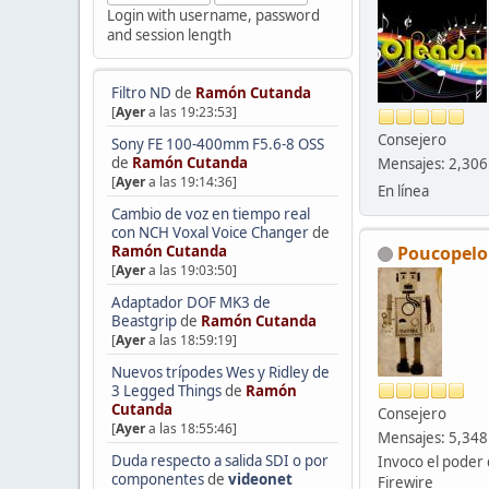
Login with username, password
and session length
Filtro ND
de
Ramón Cutanda
[
Ayer
a las 19:23:53]
Consejero
Sony FE 100-400mm F5.6-8 OSS
de
Ramón Cutanda
Mensajes: 2,306
[
Ayer
a las 19:14:36]
En línea
Cambio de voz en tiempo real
con NCH Voxal Voice Changer
de
Poucopelo
Ramón Cutanda
[
Ayer
a las 19:03:50]
Adaptador DOF MK3 de
Beastgrip
de
Ramón Cutanda
[
Ayer
a las 18:59:19]
Nuevos trípodes Wes y Ridley de
3 Legged Things
de
Ramón
Cutanda
Consejero
[
Ayer
a las 18:55:46]
Mensajes: 5,348
Duda respecto a salida SDI o por
Invoco el poder 
componentes
de
videonet
Firewire