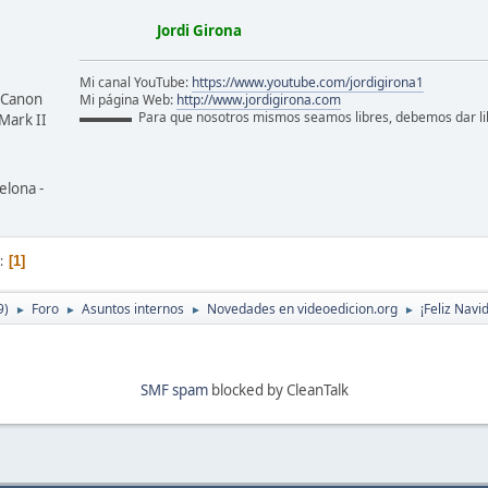
Jordi Girona
Mi canal YouTube:
https://www.youtube.com/jordigirona1
 Canon
Mi página Web:
http://www.jordigirona.com
▬▬▬▬ Para que nosotros mismos seamos libres, debemos dar 
Mark II
elona -
1
9)
Foro
Asuntos internos
Novedades en videoedicion.org
¡Feliz Nav
►
►
►
►
SMF spam
blocked by CleanTalk