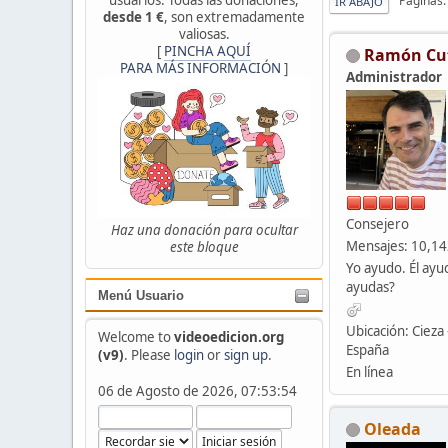
Páginas
IR ABAJO
desde 1 €
, son extremadamente
valiosas.
[
PINCHA AQUÍ
Ramón Cu
PARA MÁS INFORMACIÓN
]
Administrador
Consejero
Haz una donación para ocultar
Mensajes: 10,1
este bloque
Yo ayudo. Él ayu
ayudas?
Menú Usuario
Ubicación: Cieza 
Welcome to
videoedicion.org
España
(v9)
. Please
login
or
sign up
.
En línea
06 de Agosto de 2026, 07:53:54
Oleada