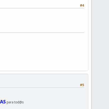
#4
#5
TAS
para tod@s