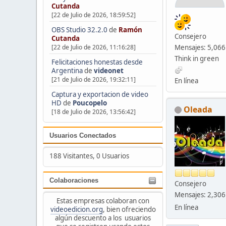
Cutanda
[22 de Julio de 2026, 18:59:52]
OBS Studio 32.2.0
de
Ramón
Consejero
Cutanda
[22 de Julio de 2026, 11:16:28]
Mensajes: 5,066
Think in green
Felicitaciones honestas desde
Argentina
de
videonet
[21 de Julio de 2026, 19:32:11]
En línea
Captura y exportacion de video
HD
de
Poucopelo
Oleada
[18 de Julio de 2026, 13:56:42]
Usuarios Conectados
188 Visitantes, 0 Usuarios
Colaboraciones
Consejero
Mensajes: 2,306
Estas empresas colaboran con
En línea
videoedicion.org
, bien ofreciendo
algún descuento a los usuarios