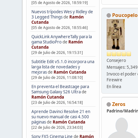
[05 de Agosto de 2026, 18:59:19]
Nuevos trípodes Wes y Ridley de
Poucopelo
3 Legged Things
de
Ramón
Cutanda
[05 de Agosto de 2026, 18:55:46]
QuickLink AnywhereTally para la
gama StudioPro
de
Ramón
Cutanda
[29 de Julio de 2026, 19:15:31]
Consejero
Subtitle Edit v5.1.0 incorpora una
larga lista de novedades y
Mensajes: 5,349
mejoras
de
Ramón Cutanda
Invoco el poder 
[29 de Julio de 2026, 11:08:10]
Firewire
En línea
En preventa el Beastcage para
Samsung Galaxy S26 Ultra
de
Ramón Cutanda
[23 de Julio de 2026, 16:54:18]
Zeros
Padrino/Madri
Aprende Davinci Resolve 21 en
su nuevo manual de casi 4.500
páginas
de
Ramón Cutanda
[22 de Julio de 2026, 23:34:03]
Sony FX5 Cinema Line
de
Ramón