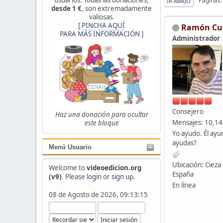
Páginas
IR ABAJO
desde 1 €
, son extremadamente
valiosas.
[
PINCHA AQUÍ
Ramón Cu
PARA MÁS INFORMACIÓN
]
Administrador
Consejero
Haz una donación para ocultar
Mensajes: 10,1
este bloque
Yo ayudo. Él ayu
ayudas?
Menú Usuario
Ubicación: Cieza 
Welcome to
videoedicion.org
España
(v9)
. Please
login
or
sign up
.
En línea
08 de Agosto de 2026, 09:13:15