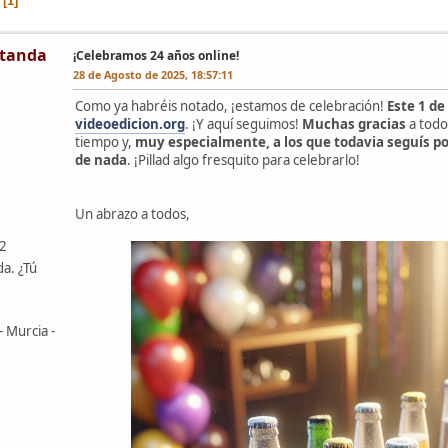
1
tanda
¡Celebramos 24 años online!
28 de Agosto de 2025, 18:57:11
Como ya habréis notado, ¡estamos de celebración!
Este 1 de
videoedicion.org
. ¡Y aquí seguimos!
Muchas gracias
a todo
tiempo y,
muy especialmente, a los que todavia seguís por
de nada
. ¡Pillad algo fresquito para celebrarlo!
Un abrazo a todos,
42
da. ¿Tú
- Murcia -