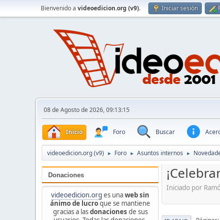
Bienvenido a
videoedicion.org (v9)
.
Iniciar sesión
08 de Agosto de 2026, 09:13:15
Inicio
Foro
Buscar
Acerc
videoedicion.org (v9)
Foro
Asuntos internos
Novedade
►
►
►
¡Celebra
Donaciones
Iniciado por Ram
videoedicion.org
es una
web sin
ánimo de lucro
que se mantiene
gracias a las
donaciones
de sus
usuarios. Todas las donaciones,