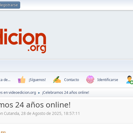
Registrarse
a de...
¡Síguenos!
Contacto
Identificarse
s en videoedicion.org
¡Celebramos 24 años online!
►
mos 24 años online!
ón Cutanda, 28 de Agosto de 2025, 18:57:11