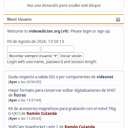
Haz una donación para ocultar este bloque
Menú Usuario
Welcome to
videoedicion.org (v9)
. Please
login
or
sign up
.
09 de Agosto de 2026, 13:50:13
Login with username, password and session length
Duda respecto a salida SDI o por componentes
de
videonet
[
Ayer
a las 20:56:05]
mejor formato para conservar-editar digitalizaciones de VHS?
de
fistros
[
Ayer
a las 13:37:04]
Kit de accesorios magnéticos para grabación con el móvil 7Rig
G1(K1)
de
Ramón Cutanda
[
Ayer
a las 11:20:43]
ShiftCam SnapPocket Light 2
de
Ramón Cutanda