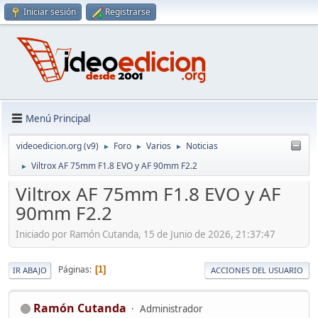
Iniciar sesión
Registrarse
Menú Principal
videoedicion.org (v9)
Foro
Varios
Noticias
►
►
►
Viltrox AF 75mm F1.8 EVO y AF 90mm F2.2
►
Viltrox AF 75mm F1.8 EVO y AF
90mm F2.2
Iniciado por Ramón Cutanda, 15 de Junio de 2026, 21:37:47
Páginas
1
IR ABAJO
ACCIONES DEL USUARIO
Ramón Cutanda
Administrador