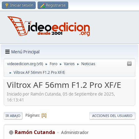
Iniciar sesión
Registrarse
Menú Principal
videoedicion.org (v9)
Foro
Varios
Noticias
►
►
►
Viltrox AF 56mm F1.2 Pro XF/E
►
Viltrox AF 56mm F1.2 Pro XF/E
Iniciado por Ramón Cutanda, 05 de Septiembre de 2025,
16:13:41
Páginas
1
IR ABAJO
ACCIONES DEL USUARIO
Ramón Cutanda
Administrador