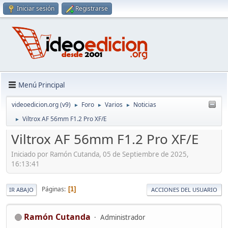
Iniciar sesión
Registrarse
Menú Principal
videoedicion.org (v9)
Foro
Varios
Noticias
►
►
►
Viltrox AF 56mm F1.2 Pro XF/E
►
Viltrox AF 56mm F1.2 Pro XF/E
Iniciado por Ramón Cutanda, 05 de Septiembre de 2025,
16:13:41
Páginas
1
IR ABAJO
ACCIONES DEL USUARIO
Ramón Cutanda
Administrador