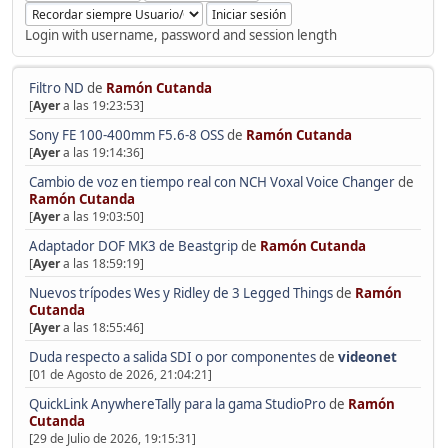
Login with username, password and session length
Filtro ND
de
Ramón Cutanda
[
Ayer
a las 19:23:53]
Sony FE 100-400mm F5.6-8 OSS
de
Ramón Cutanda
[
Ayer
a las 19:14:36]
Cambio de voz en tiempo real con NCH Voxal Voice Changer
de
Ramón Cutanda
[
Ayer
a las 19:03:50]
Adaptador DOF MK3 de Beastgrip
de
Ramón Cutanda
[
Ayer
a las 18:59:19]
Nuevos trípodes Wes y Ridley de 3 Legged Things
de
Ramón
Cutanda
[
Ayer
a las 18:55:46]
Duda respecto a salida SDI o por componentes
de
videonet
[01 de Agosto de 2026, 21:04:21]
QuickLink AnywhereTally para la gama StudioPro
de
Ramón
Cutanda
[29 de Julio de 2026, 19:15:31]