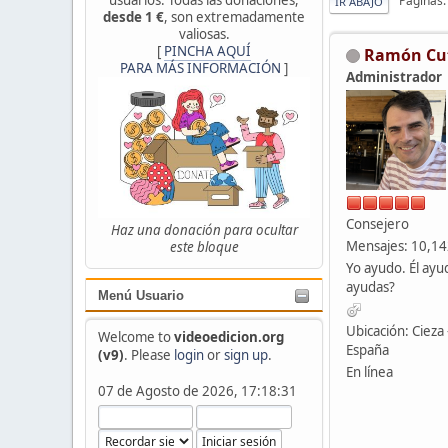
Páginas
IR ABAJO
desde 1 €
, son extremadamente
valiosas.
[
PINCHA AQUÍ
Ramón Cu
PARA MÁS INFORMACIÓN
]
Administrador
Consejero
Haz una donación para ocultar
Mensajes: 10,1
este bloque
Yo ayudo. Él ayu
ayudas?
Menú Usuario
Ubicación: Cieza 
Welcome to
videoedicion.org
España
(v9)
. Please
login
or
sign up
.
En línea
07 de Agosto de 2026, 17:18:31