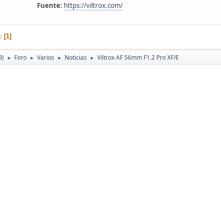
Fuente:
https://viltrox.com/
1
9)
Foro
Varios
Noticias
Viltrox AF 56mm F1.2 Pro XF/E
►
►
►
►