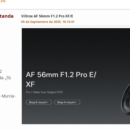
1
tanda
Viltrox AF 56mm F1.2 Pro XF/E
05 de Septiembre de 2025, 16:13:41
42
da. ¿Tú
- Murcia -