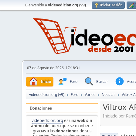
Bienvenido a
videoedicion.org (v9)
.
Iniciar sesión
07 de Agosto de 2026, 17:18:31
Inicio
Foro
Buscar
Acerc
videoedicion.org (v9)
Foro
Varios
Noticias
Viltrox 
►
►
►
►
Viltrox 
Donaciones
Iniciado por Ram
videoedicion.org
es una
web sin
ánimo de lucro
que se mantiene
gracias a las
donaciones
de sus
usuarios. Todas las donaciones,