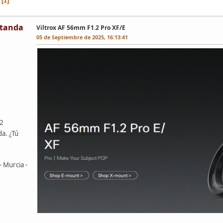
1
tanda
Viltrox AF 56mm F1.2 Pro XF/E
05 de Septiembre de 2025, 16:13:41
42
da. ¿Tú
- Murcia -