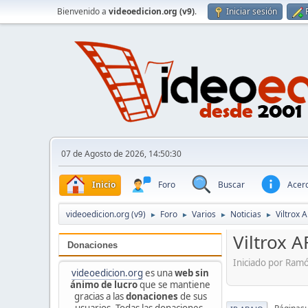
Bienvenido a
videoedicion.org (v9)
.
Iniciar sesión
07 de Agosto de 2026, 14:50:30
Inicio
Foro
Buscar
Acerc
videoedicion.org (v9)
Foro
Varios
Noticias
Viltrox 
►
►
►
►
Viltrox 
Donaciones
Iniciado por Ram
videoedicion.org
es una
web sin
ánimo de lucro
que se mantiene
gracias a las
donaciones
de sus
usuarios. Todas las donaciones,