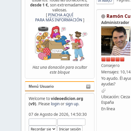
Páginas
IR ABAJO
desde 1 €
, son extremadamente
valiosas.
[
PINCHA AQUÍ
Ramón Cu
PARA MÁS INFORMACIÓN
]
Administrador
Consejero
Haz una donación para ocultar
Mensajes: 10,1
este bloque
Yo ayudo. Él ayu
ayudas?
Menú Usuario
Ubicación: Cieza 
Welcome to
videoedicion.org
España
(v9)
. Please
login
or
sign up
.
En línea
07 de Agosto de 2026, 14:50:30