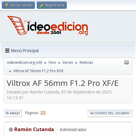
Iniciar sesión
Registrarse
Menú Principal
videoedicion.org (v9)
Foro
Varios
Noticias
►
►
►
Viltrox AF 56mm F1.2 Pro XF/E
►
Viltrox AF 56mm F1.2 Pro XF/E
Iniciado por Ramón Cutanda, 05 de Septiembre de 2025,
16:13:41
Páginas
1
IR ABAJO
ACCIONES DEL USUARIO
Ramón Cutanda
Administrador