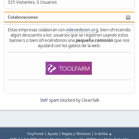
325 Visitantes, 0 Usuarios
Colaboraciones
Estas empresas colaboran con
videoedicion.org
, bien ofreciendo
algún descuento a los usuarios que se registren usando estos
banners o bien ofreciéndonos una
pequeña comisión
que nos
ayudará con los gastos de la web.
SMF spam
blocked by CleanTalk
|
|
|
TinyPortal
Ayuda
Reglas y Términos
Ir Arriba ▲