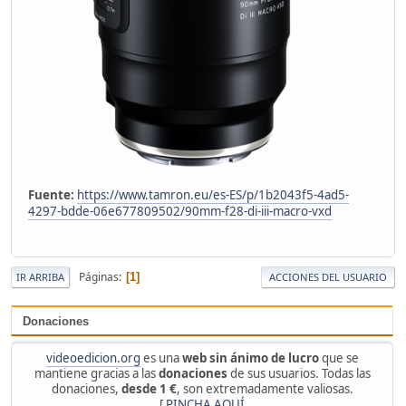
Fuente:
https://www.tamron.eu/es-ES/p/1b2043f5-4ad5-
4297-bdde-06e677809502/90mm-f28-di-iii-macro-vxd
Páginas
1
IR ARRIBA
ACCIONES DEL USUARIO
Donaciones
videoedicion.org
es una
web sin ánimo de lucro
que se
mantiene gracias a las
donaciones
de sus usuarios. Todas las
donaciones,
desde 1 €
, son extremadamente valiosas.
[
PINCHA AQUÍ