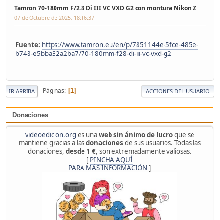
Tamron 70-180mm F/2.8 Di III VC VXD G2 con montura Nikon Z
07 de Octubre de 2025, 18:16:37
Fuente:
https://www.tamron.eu/en/p/7851144e-5fce-485e-
b748-e5bba32a2ba7/70-180mm-f28-di-iii-vc-vxd-g2
Páginas
1
IR ARRIBA
ACCIONES DEL USUARIO
Donaciones
videoedicion.org
es una
web sin ánimo de lucro
que se
mantiene gracias a las
donaciones
de sus usuarios. Todas las
donaciones,
desde 1 €
, son extremadamente valiosas.
[
PINCHA AQUÍ
PARA MÁS INFORMACIÓN
]