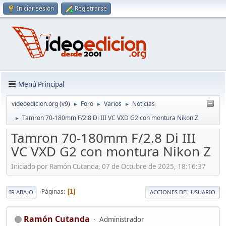
Iniciar sesión
Registrarse
Menú Principal
videoedicion.org (v9)
Foro
Varios
Noticias
►
►
►
Tamron 70-180mm F/2.8 Di III VC VXD G2 con montura Nikon Z
►
Tamron 70-180mm F/2.8 Di III
VC VXD G2 con montura Nikon Z
Iniciado por Ramón Cutanda, 07 de Octubre de 2025, 18:16:37
Páginas
1
IR ABAJO
ACCIONES DEL USUARIO
Ramón Cutanda
Administrador