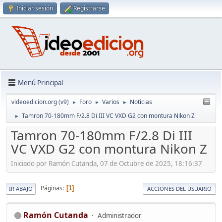
Iniciar sesión
Registrarse
Menú Principal
videoedicion.org (v9)
Foro
Varios
Noticias
►
►
►
Tamron 70-180mm F/2.8 Di III VC VXD G2 con montura Nikon Z
►
Tamron 70-180mm F/2.8 Di III
VC VXD G2 con montura Nikon Z
Iniciado por Ramón Cutanda, 07 de Octubre de 2025, 18:16:37
Páginas
1
IR ABAJO
ACCIONES DEL USUARIO
Ramón Cutanda
Administrador