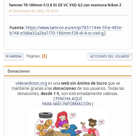
Tamron 70-180mm F/2.8 Di III VC VXD G2 con montura Nikon Z
07 de Octubre de 2025, 18:16:37
Fuente:
https://www.tamron.eu/en/p/7851144e-5fce-485e-
b748-e5bba32a2ba7/70-180mm-f28-di-iii-vc-vxd-g2
Páginas
1
IR ARRIBA
ACCIONES DEL USUARIO
Donaciones
videoedicion.org
es una
web sin ánimo de lucro
que se
mantiene gracias a las
donaciones
de sus usuarios. Todas las
donaciones,
desde 1 €
, son extremadamente valiosas.
[
PINCHA AQUÍ
PARA MÁS INFORMACIÓN
]