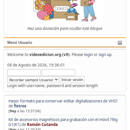
Haz una donación para ocultar este bloque
Menú Usuario
Welcome to
videoedicion.org (v9)
. Please
login
or
sign up
.
08 de Agosto de 2026, 19:36:01
Login with username, password and session length
mejor formato para conservar-editar digitalizaciones de VHS?
de
fistros
[
Hoy
a las 13:37:04]
Kit de accesorios magnéticos para grabación con el móvil 7Rig
G1(K1)
de
Ramón Cutanda
[
Hoy
a las 11:20:43]