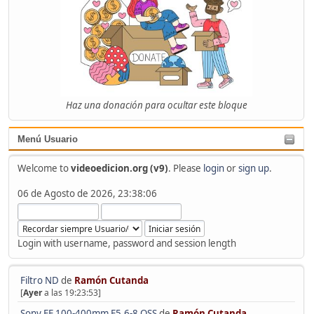
Haz una donación para ocultar este bloque
Menú Usuario
Welcome to
videoedicion.org (v9)
. Please
login
or
sign up
.
06 de Agosto de 2026, 23:38:06
Login with username, password and session length
Filtro ND
de
Ramón Cutanda
[
Ayer
a las 19:23:53]
Sony FE 100-400mm F5.6-8 OSS
de
Ramón Cutanda