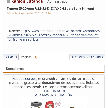
Ramón Cutanda
Administrador
Tamron 25-200mm F/2.8-5.6 Di III VXD G2 para Sony E-mount
10 de Septiembre de 2025, 17:18:16
Fuente:
https://www.tamron.eu/en/newsroom/newsroom/25
-200mm-f-2-8-5-6-di-iii-vxd-g2-model-a075-for-sony-e-mount-
full-frame-mirrorless
Páginas
1
IR ARRIBA
ACCIONES DEL USUARIO
Donaciones
videoedicion.org
es una
web sin ánimo de lucro
que se
mantiene gracias a las
donaciones
de sus usuarios. Todas las
donaciones,
desde 1 €
, son extremadamente valiosas.
[
PINCHA AQUÍ
PARA MÁS INFORMACIÓN
]