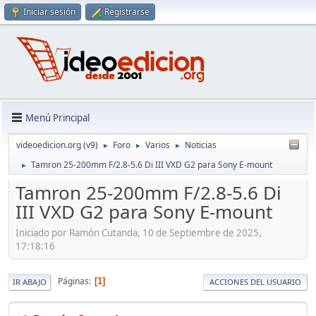
Iniciar sesión
Registrarse
Menú Principal
videoedicion.org (v9)
Foro
Varios
Noticias
►
►
►
Tamron 25-200mm F/2.8-5.6 Di III VXD G2 para Sony E-mount
►
Tamron 25-200mm F/2.8-5.6 Di
III VXD G2 para Sony E-mount
Iniciado por Ramón Cutanda, 10 de Septiembre de 2025,
17:18:16
Páginas
1
IR ABAJO
ACCIONES DEL USUARIO