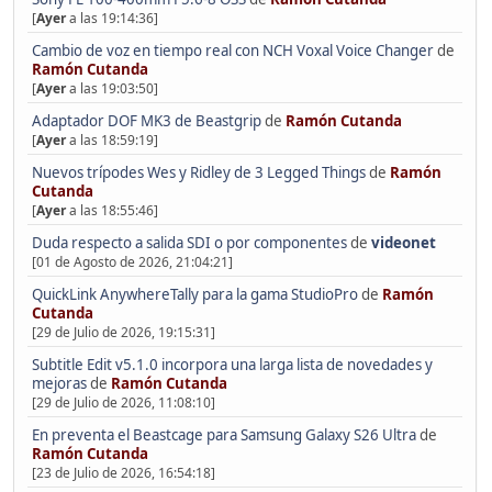
[
Ayer
a las 19:14:36]
Cambio de voz en tiempo real con NCH Voxal Voice Changer
de
Ramón Cutanda
[
Ayer
a las 19:03:50]
Adaptador DOF MK3 de Beastgrip
de
Ramón Cutanda
[
Ayer
a las 18:59:19]
Nuevos trípodes Wes y Ridley de 3 Legged Things
de
Ramón
Cutanda
[
Ayer
a las 18:55:46]
Duda respecto a salida SDI o por componentes
de
videonet
[01 de Agosto de 2026, 21:04:21]
QuickLink AnywhereTally para la gama StudioPro
de
Ramón
Cutanda
[29 de Julio de 2026, 19:15:31]
Subtitle Edit v5.1.0 incorpora una larga lista de novedades y
mejoras
de
Ramón Cutanda
[29 de Julio de 2026, 11:08:10]
En preventa el Beastcage para Samsung Galaxy S26 Ultra
de
Ramón Cutanda
[23 de Julio de 2026, 16:54:18]