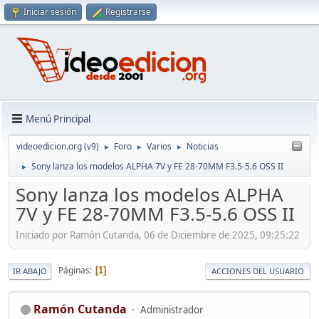
Iniciar sesión
Registrarse
Menú Principal
videoedicion.org (v9)
Foro
Varios
Noticias
►
►
►
Sony lanza los modelos ALPHA 7V y FE 28-70MM F3.5-5.6 OSS II
►
Sony lanza los modelos ALPHA
7V y FE 28-70MM F3.5-5.6 OSS II
Iniciado por Ramón Cutanda, 06 de Diciembre de 2025, 09:25:22
Páginas
1
IR ABAJO
ACCIONES DEL USUARIO
Ramón Cutanda
Administrador