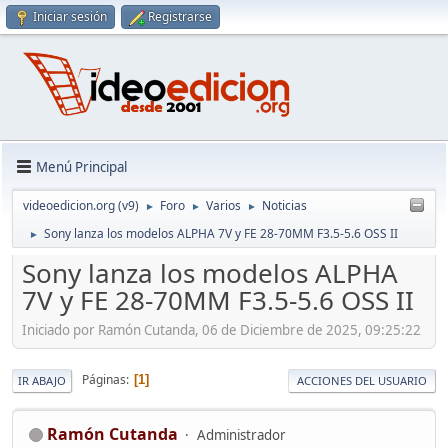
Iniciar sesión
Registrarse
Menú Principal
videoedicion.org (v9)
Foro
Varios
Noticias
►
►
►
Sony lanza los modelos ALPHA 7V y FE 28-70MM F3.5-5.6 OSS II
►
Sony lanza los modelos ALPHA
7V y FE 28-70MM F3.5-5.6 OSS II
Iniciado por Ramón Cutanda, 06 de Diciembre de 2025, 09:25:22
Páginas
1
IR ABAJO
ACCIONES DEL USUARIO
Ramón Cutanda
Administrador