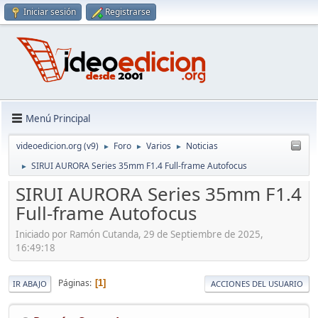
Iniciar sesión
Registrarse
Menú Principal
videoedicion.org (v9)
Foro
Varios
Noticias
►
►
►
SIRUI AURORA Series 35mm F1.4 Full-frame Autofocus
►
SIRUI AURORA Series 35mm F1.4
Full-frame Autofocus
Iniciado por Ramón Cutanda, 29 de Septiembre de 2025,
16:49:18
Páginas
1
IR ABAJO
ACCIONES DEL USUARIO