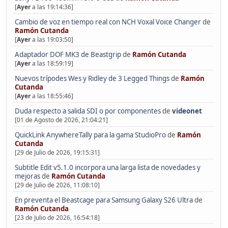
[
Ayer
a las 19:14:36]
Cambio de voz en tiempo real con NCH Voxal Voice Changer
de
Ramón Cutanda
[
Ayer
a las 19:03:50]
Adaptador DOF MK3 de Beastgrip
de
Ramón Cutanda
[
Ayer
a las 18:59:19]
Nuevos trípodes Wes y Ridley de 3 Legged Things
de
Ramón
Cutanda
[
Ayer
a las 18:55:46]
Duda respecto a salida SDI o por componentes
de
videonet
[01 de Agosto de 2026, 21:04:21]
QuickLink AnywhereTally para la gama StudioPro
de
Ramón
Cutanda
[29 de Julio de 2026, 19:15:31]
Subtitle Edit v5.1.0 incorpora una larga lista de novedades y
mejoras
de
Ramón Cutanda
[29 de Julio de 2026, 11:08:10]
En preventa el Beastcage para Samsung Galaxy S26 Ultra
de
Ramón Cutanda
[23 de Julio de 2026, 16:54:18]