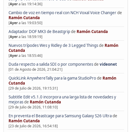
[
Ayer
a las 19:14:36]
Cambio de voz en tiempo real con NCH Voxal Voice Changer
de
Ramón Cutanda
[
Ayer
a las 19:03:50]
Adaptador DOF MK3 de Beastgrip
de
Ramón Cutanda
[
Ayer
a las 18:59:19]
Nuevos trípodes Wes y Ridley de 3 Legged Things
de
Ramón
Cutanda
[
Ayer
a las 18:55:46]
Duda respecto a salida SDI o por componentes
de
videonet
[01 de Agosto de 2026, 21:04:21]
QuickLink AnywhereTally para la gama StudioPro
de
Ramón
Cutanda
[29 de Julio de 2026, 19:15:31]
Subtitle Edit v5.1.0 incorpora una larga lista de novedades y
mejoras
de
Ramón Cutanda
[29 de Julio de 2026, 11:08:10]
En preventa el Beastcage para Samsung Galaxy S26 Ultra
de
Ramón Cutanda
[23 de Julio de 2026, 16:54:18]