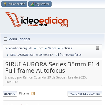
Iniciar sesión
Registrarse
Menú Principal
videoedicion.org (v9)
Foro
Varios
Noticias
►
►
►
SIRUI AURORA Series 35mm F1.4 Full-frame Autofocus
►
SIRUI AURORA Series 35mm F1.4
Full-frame Autofocus
Iniciado por Ramón Cutanda, 29 de Septiembre de 2025,
16:49:18
Páginas
1
IR ABAJO
ACCIONES DEL USUARIO