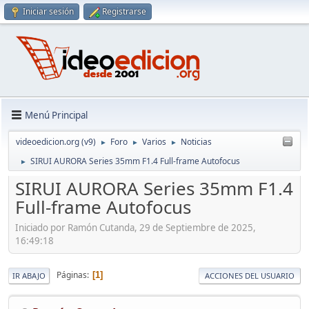
Iniciar sesión
Registrarse
Menú Principal
videoedicion.org (v9)
Foro
Varios
Noticias
►
►
►
SIRUI AURORA Series 35mm F1.4 Full-frame Autofocus
►
SIRUI AURORA Series 35mm F1.4
Full-frame Autofocus
Iniciado por Ramón Cutanda, 29 de Septiembre de 2025,
16:49:18
Páginas
1
IR ABAJO
ACCIONES DEL USUARIO