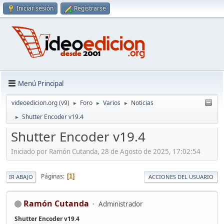
Iniciar sesión
Registrarse
Menú Principal
videoedicion.org (v9)
Foro
Varios
Noticias
►
►
►
Shutter Encoder v19.4
►
Shutter Encoder v19.4
Iniciado por Ramón Cutanda, 28 de Agosto de 2025, 17:02:54
Páginas
1
IR ABAJO
ACCIONES DEL USUARIO
Ramón Cutanda
Administrador
Shutter Encoder v19.4