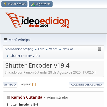
Iniciar sesión
Registrarse
Menú Principal
videoedicion.org (v9)
Foro
Varios
Noticias
►
►
►
Shutter Encoder v19.4
►
Shutter Encoder v19.4
Iniciado por Ramón Cutanda, 28 de Agosto de 2025, 17:02:54
Páginas
1
IR ABAJO
ACCIONES DEL USUARIO
Ramón Cutanda
Administrador
Shutter Encoder v19.4