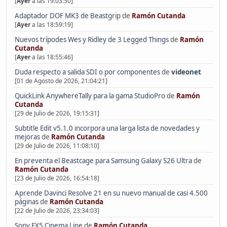
[
Ayer
a las 19:03:50]
Adaptador DOF MK3 de Beastgrip
de
Ramón Cutanda
[
Ayer
a las 18:59:19]
Nuevos trípodes Wes y Ridley de 3 Legged Things
de
Ramón
Cutanda
[
Ayer
a las 18:55:46]
Duda respecto a salida SDI o por componentes
de
videonet
[01 de Agosto de 2026, 21:04:21]
QuickLink AnywhereTally para la gama StudioPro
de
Ramón
Cutanda
[29 de Julio de 2026, 19:15:31]
Subtitle Edit v5.1.0 incorpora una larga lista de novedades y
mejoras
de
Ramón Cutanda
[29 de Julio de 2026, 11:08:10]
En preventa el Beastcage para Samsung Galaxy S26 Ultra
de
Ramón Cutanda
[23 de Julio de 2026, 16:54:18]
Aprende Davinci Resolve 21 en su nuevo manual de casi 4.500
páginas
de
Ramón Cutanda
[22 de Julio de 2026, 23:34:03]
Sony FX5 Cinema Line
de
Ramón Cutanda