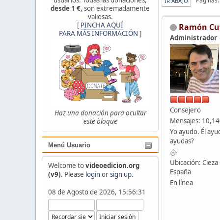
Páginas
IR ABAJO
desde 1 €
, son extremadamente
valiosas.
[
PINCHA AQUÍ
Ramón Cu
PARA MÁS INFORMACIÓN
]
Administrador
Consejero
Haz una donación para ocultar
Mensajes: 10,1
este bloque
Yo ayudo. Él ayu
ayudas?
Menú Usuario
Ubicación: Cieza 
Welcome to
videoedicion.org
España
(v9)
. Please
login
or
sign up
.
En línea
08 de Agosto de 2026, 15:56:31