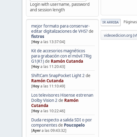
Login with username, password
and session length
Páginas
IR ARRIBA
mejor formato para conservar-
editar digitalizaciones de VHS?
de
videoedicion.org (v
fistros
[
Hoy
a las 13:37:04]
Kit de accesorios magnéticos
para grabación con el móvil 7Rig
G1(K1)
de
Ramón Cutanda
[
Hoy
a las 11:20:43]
ShiftCam SnapPocket Light 2
de
Ramón Cutanda
[
Hoy
a las 11:10:49]
Los televisores Hisense estrenan
Dolby Vision 2
de
Ramón
Cutanda
[
Hoy
a las 10:22:46]
Duda respecto a salida SDI o por
componentes
de
Poucopelo
[
Ayer
a las 09:43:32]