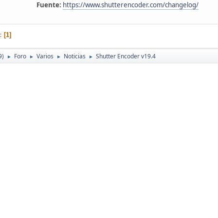
Fuente:
https://www.shutterencoder.com/changelog/
1
9)
Foro
Varios
Noticias
Shutter Encoder v19.4
►
►
►
►