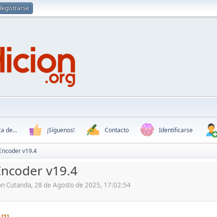
Registrarse
a de...
¡Síguenos!
Contacto
Identificarse
Encoder v19.4
Encoder v19.4
ón Cutanda, 28 de Agosto de 2025, 17:02:54