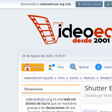
Bienvenido a
videoedicion.org (v9)
.
Iniciar sesión
08 de Agosto de 2026, 15:56:31
Inicio
Foro
Buscar
Acerc
videoedicion.org (v9)
Foro
Varios
Noticias
Shutter 
►
►
►
►
Shutter 
Donaciones
Iniciado por Ram
videoedicion.org
es una
web sin
ánimo de lucro
que se mantiene
gracias a las
donaciones
de sus
usuarios. Todas las donaciones,