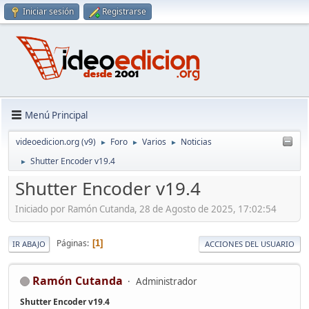
Iniciar sesión
Registrarse
Menú Principal
videoedicion.org (v9)
Foro
Varios
Noticias
►
►
►
Shutter Encoder v19.4
►
Shutter Encoder v19.4
Iniciado por Ramón Cutanda, 28 de Agosto de 2025, 17:02:54
Páginas
1
IR ABAJO
ACCIONES DEL USUARIO
Ramón Cutanda
Administrador
Shutter Encoder v19.4