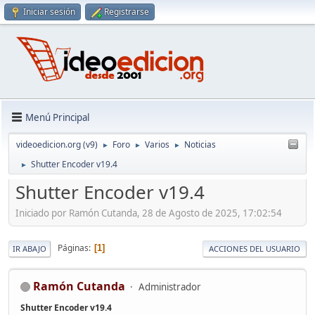
Iniciar sesión
Registrarse
Menú Principal
videoedicion.org (v9)
Foro
Varios
Noticias
►
►
►
Shutter Encoder v19.4
►
Shutter Encoder v19.4
Iniciado por Ramón Cutanda, 28 de Agosto de 2025, 17:02:54
Páginas
1
IR ABAJO
ACCIONES DEL USUARIO
Ramón Cutanda
Administrador
Shutter Encoder v19.4