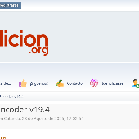
Registrarse
a de...
¡Síguenos!
Contacto
Identificarse
Encoder v19.4
Encoder v19.4
ón Cutanda, 28 de Agosto de 2025, 17:02:54