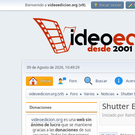
Bienvenido a
videoedicion.org (v9)
.
Iniciar sesión
09 de Agosto de 2026, 10:49:29
Inicio
Foro
Buscar
Acerc
videoedicion.org (v9)
Foro
Varios
Noticias
Shutter 
►
►
►
►
Shutter 
Donaciones
Iniciado por Ram
videoedicion.org
es una
web sin
ánimo de lucro
que se mantiene
gracias a las
donaciones
de sus
usuarios. Todas las donaciones,