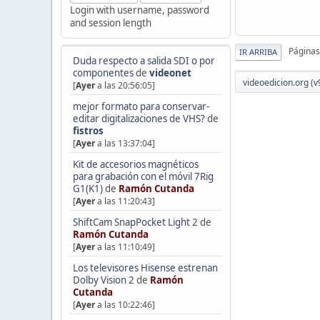
Login with username, password
and session length
Páginas
IR ARRIBA
Duda respecto a salida SDI o por
componentes
de
videonet
videoedicion.org (v
[
Ayer
a las 20:56:05]
mejor formato para conservar-
editar digitalizaciones de VHS?
de
fistros
[
Ayer
a las 13:37:04]
Kit de accesorios magnéticos
para grabación con el móvil 7Rig
G1(K1)
de
Ramón Cutanda
[
Ayer
a las 11:20:43]
ShiftCam SnapPocket Light 2
de
Ramón Cutanda
[
Ayer
a las 11:10:49]
Los televisores Hisense estrenan
Dolby Vision 2
de
Ramón
Cutanda
[
Ayer
a las 10:22:46]