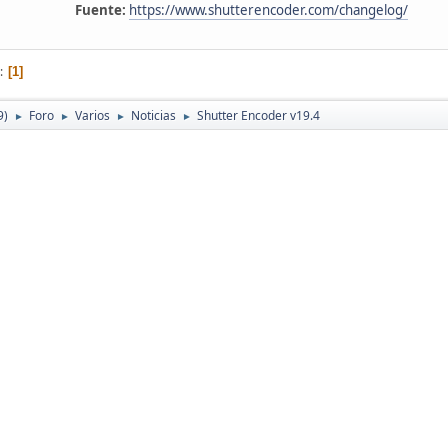
Fuente:
https://www.shutterencoder.com/changelog/
1
9)
Foro
Varios
Noticias
Shutter Encoder v19.4
►
►
►
►