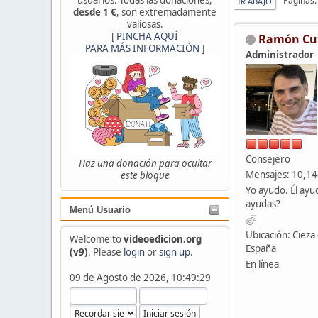
Páginas
IR ABAJO
desde 1 €
, son extremadamente
valiosas.
[
PINCHA AQUÍ
Ramón Cu
PARA MÁS INFORMACIÓN
]
Administrador
Consejero
Haz una donación para ocultar
Mensajes: 10,1
este bloque
Yo ayudo. Él ayu
ayudas?
Menú Usuario
Ubicación: Cieza 
Welcome to
videoedicion.org
España
(v9)
. Please
login
or
sign up
.
En línea
09 de Agosto de 2026, 10:49:29