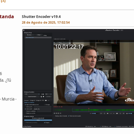
1
tanda
Shutter Encoder v19.4
28 de Agosto de 2025, 17:02:54
46
da. ¿Tú
- Murcia -