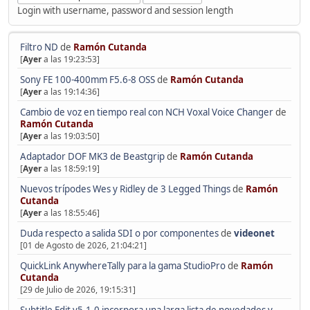
Login with username, password and session length
Filtro ND
de
Ramón Cutanda
[
Ayer
a las 19:23:53]
Sony FE 100-400mm F5.6-8 OSS
de
Ramón Cutanda
[
Ayer
a las 19:14:36]
Cambio de voz en tiempo real con NCH Voxal Voice Changer
de
Ramón Cutanda
[
Ayer
a las 19:03:50]
Adaptador DOF MK3 de Beastgrip
de
Ramón Cutanda
[
Ayer
a las 18:59:19]
Nuevos trípodes Wes y Ridley de 3 Legged Things
de
Ramón
Cutanda
[
Ayer
a las 18:55:46]
Duda respecto a salida SDI o por componentes
de
videonet
[01 de Agosto de 2026, 21:04:21]
QuickLink AnywhereTally para la gama StudioPro
de
Ramón
Cutanda
[29 de Julio de 2026, 19:15:31]