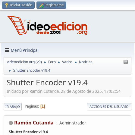
Iniciar sesión
Registrarse
Menú Principal
videoedicion.org (v9)
Foro
Varios
Noticias
►
►
►
Shutter Encoder v19.4
►
Shutter Encoder v19.4
Iniciado por Ramón Cutanda, 28 de Agosto de 2025, 17:02:54
Páginas
1
IR ABAJO
ACCIONES DEL USUARIO
Ramón Cutanda
Administrador
Shutter Encoder v19.4