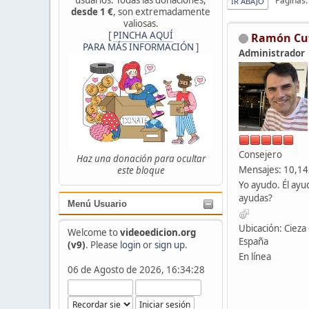
Páginas
IR ABAJO
desde 1 €
, son extremadamente
valiosas.
[
PINCHA AQUÍ
Ramón Cu
PARA MÁS INFORMACIÓN
]
Administrador
Consejero
Haz una donación para ocultar
Mensajes: 10,1
este bloque
Yo ayudo. Él ayu
ayudas?
Menú Usuario
Ubicación: Cieza 
Welcome to
videoedicion.org
España
(v9)
. Please
login
or
sign up
.
En línea
06 de Agosto de 2026, 16:34:28