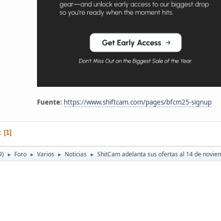
Fuente:
https://www.shiftcam.com/pages/bfcm25-signup
1
9)
Foro
Varios
Noticias
ShitCam adelanta sus ofertas al 14 de novie
►
►
►
►