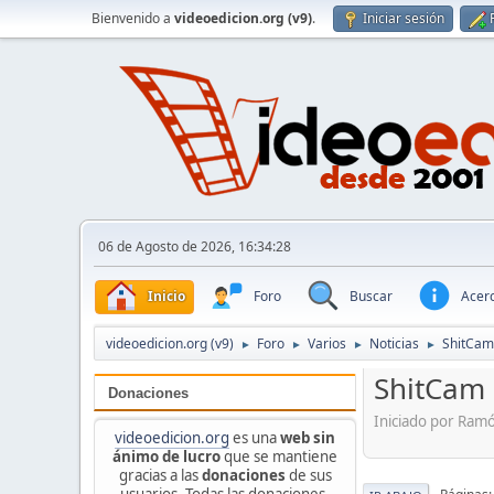
Bienvenido a
videoedicion.org (v9)
.
Iniciar sesión
06 de Agosto de 2026, 16:34:28
Inicio
Foro
Buscar
Acerc
videoedicion.org (v9)
Foro
Varios
Noticias
ShitCam 
►
►
►
►
ShitCam 
Donaciones
Iniciado por Ram
videoedicion.org
es una
web sin
ánimo de lucro
que se mantiene
gracias a las
donaciones
de sus
usuarios. Todas las donaciones,