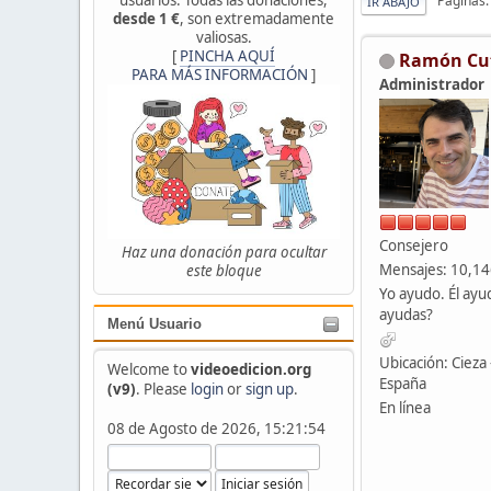
Páginas
IR ABAJO
desde 1 €
, son extremadamente
valiosas.
[
PINCHA AQUÍ
Ramón Cu
PARA MÁS INFORMACIÓN
]
Administrador
Consejero
Haz una donación para ocultar
Mensajes: 10,1
este bloque
Yo ayudo. Él ayu
ayudas?
Menú Usuario
Ubicación: Cieza 
Welcome to
videoedicion.org
España
(v9)
. Please
login
or
sign up
.
En línea
08 de Agosto de 2026, 15:21:54