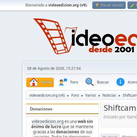
Bienvenido a
videoedicion.org (v9)
.
Iniciar sesión
08 de Agosto de 2026, 15:21:54
Inicio
Foro
Buscar
Acerc
videoedicion.org (v9)
Foro
Varios
Noticias
Shiftcam
►
►
►
►
Shiftcam
Donaciones
Iniciado por Ram
videoedicion.org
es una
web sin
ánimo de lucro
que se mantiene
gracias a las
donaciones
de sus
usuarios. Todas las donaciones,