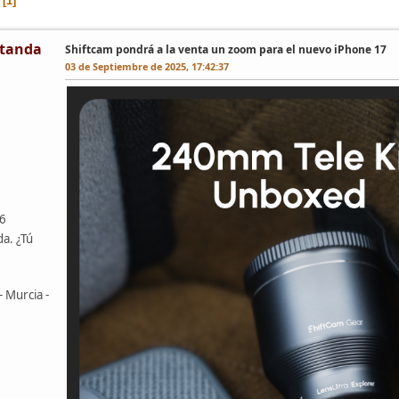
1
tanda
Shiftcam pondrá a la venta un zoom para el nuevo iPhone 17
03 de Septiembre de 2025, 17:42:37
46
da. ¿Tú
- Murcia -