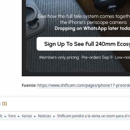
Fuente:
https://www.shiftcam.com/pages/iphone17-preord
1
9)
Foro
Varios
Noticias
Shiftcam pondrá a la venta un zoom para el 
►
►
►
►