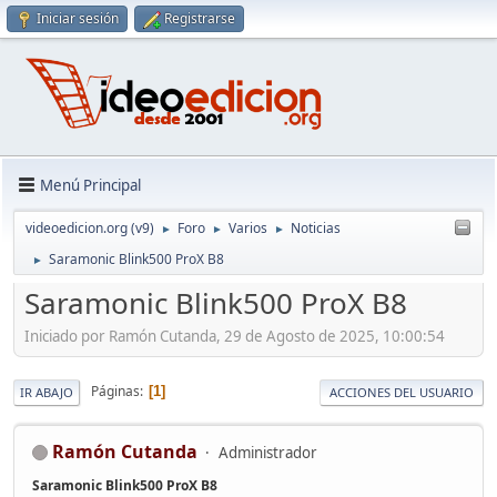
Iniciar sesión
Registrarse
Menú Principal
videoedicion.org (v9)
Foro
Varios
Noticias
►
►
►
Saramonic Blink500 ProX B8
►
Saramonic Blink500 ProX B8
Iniciado por Ramón Cutanda, 29 de Agosto de 2025, 10:00:54
Páginas
1
IR ABAJO
ACCIONES DEL USUARIO
Ramón Cutanda
Administrador
Saramonic Blink500 ProX B8