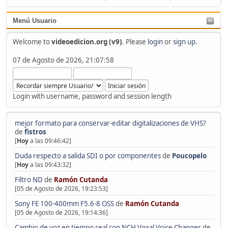
Menú Usuario
Welcome to
videoedicion.org (v9)
. Please
login
or
sign up
.
07 de Agosto de 2026, 21:07:58
Login with username, password and session length
mejor formato para conservar-editar digitalizaciones de VHS?
de
fistros
[
Hoy
a las 09:46:42]
Duda respecto a salida SDI o por componentes
de
Poucopelo
[
Hoy
a las 09:43:32]
Filtro ND
de
Ramón Cutanda
[05 de Agosto de 2026, 19:23:53]
Sony FE 100-400mm F5.6-8 OSS
de
Ramón Cutanda
[05 de Agosto de 2026, 19:14:36]
Cambio de voz en tiempo real con NCH Voxal Voice Changer
de