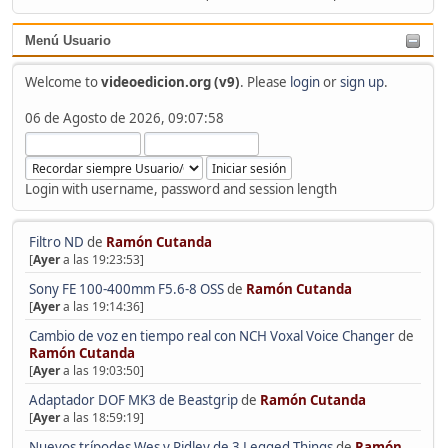
Menú Usuario
Welcome to
videoedicion.org (v9)
. Please
login
or
sign up
.
06 de Agosto de 2026, 09:07:58
Login with username, password and session length
Filtro ND
de
Ramón Cutanda
[
Ayer
a las 19:23:53]
Sony FE 100-400mm F5.6-8 OSS
de
Ramón Cutanda
[
Ayer
a las 19:14:36]
Cambio de voz en tiempo real con NCH Voxal Voice Changer
de
Ramón Cutanda
[
Ayer
a las 19:03:50]
Adaptador DOF MK3 de Beastgrip
de
Ramón Cutanda
[
Ayer
a las 18:59:19]
Nuevos trípodes Wes y Ridley de 3 Legged Things
de
Ramón