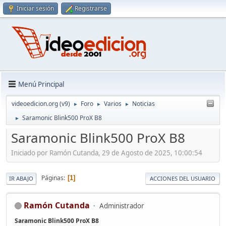
Iniciar sesión
Registrarse
Menú Principal
videoedicion.org (v9)
Foro
Varios
Noticias
►
►
►
Saramonic Blink500 ProX B8
►
Saramonic Blink500 ProX B8
Iniciado por Ramón Cutanda, 29 de Agosto de 2025, 10:00:54
Páginas
1
IR ABAJO
ACCIONES DEL USUARIO
Ramón Cutanda
Administrador
Saramonic Blink500 ProX B8