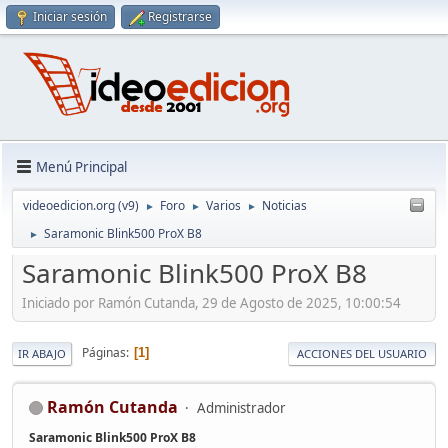
Iniciar sesión
Registrarse
Menú Principal
videoedicion.org (v9)
Foro
Varios
Noticias
►
►
►
Saramonic Blink500 ProX B8
►
Saramonic Blink500 ProX B8
Iniciado por Ramón Cutanda, 29 de Agosto de 2025, 10:00:54
Páginas
1
IR ABAJO
ACCIONES DEL USUARIO
Ramón Cutanda
Administrador
Saramonic Blink500 ProX B8